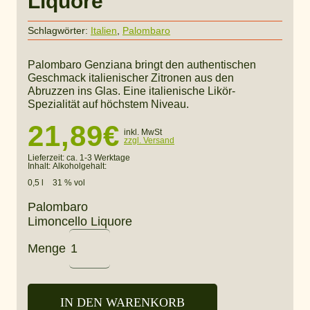
Liquore
Schlagwörter:
Italien
,
Palombaro
Palombaro Genziana bringt den authentischen
Geschmack italienischer Zitronen aus den
Abruzzen ins Glas. Eine italienische Likör-
Spezialität auf höchstem Niveau.
21,89
€
inkl. MwSt
zzgl. Versand
Lieferzeit:
ca. 1-3 Werktage
Inhalt:
Alkoholgehalt:
0,5 l
31 % vol
Palombaro
Limoncello Liquore
Menge
IN DEN WARENKORB