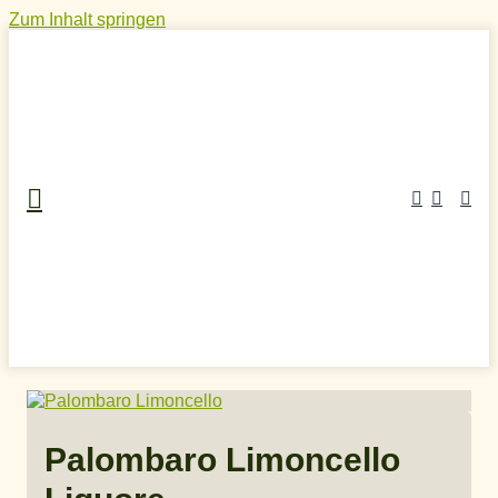
Zum Inhalt springen
Home
»
Craft Spirits Online Shop
»
Aperitifs
»
Limoncello
»
Palombaro Limoncello Liquore
Palombaro Limoncello