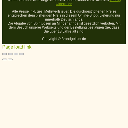
Wenn Sie einen Kauf abgeschlossen haben, können Sie hier den
Vertrag
widerrufen
Alle Preise inkl. ges. Mehrwertsteuer. Die durchgestrichenen Preise
entsprechen dem bisherigen Preis in diesem Online-Shop. Lieferung nur
innerhalb Deutschlands.
Die Abgabe von Spirituosen an Minderjährige ist gesetzlich verboten. Mit
dem Besuch unserer Webseite und der Bestellung bestätigen Sie, dass
Sie über 18 Jahre alt sind.
Copyright ©
Brandgeister.de
Page load link