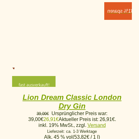
31% sparen
fast ausverkauft!
Lion Dream Classic London
Dry Gin
Ursprünglicher Preis war:
39,00
€
39,00€
26,91
€
Aktueller Preis ist: 26,91€.
inkl. 19% MwSt., zzgl.
Versand
Lieferzeit: ca. 1-3 Werktage
Alk. 45 % vol
(
53,82
€
/ 1 l)