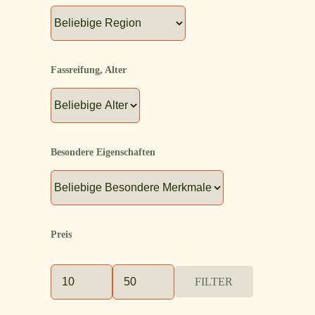
Fassreifung, Alter
Besondere Eigenschaften
Preis
FILTER
Min.
Max.
Preis
Preis