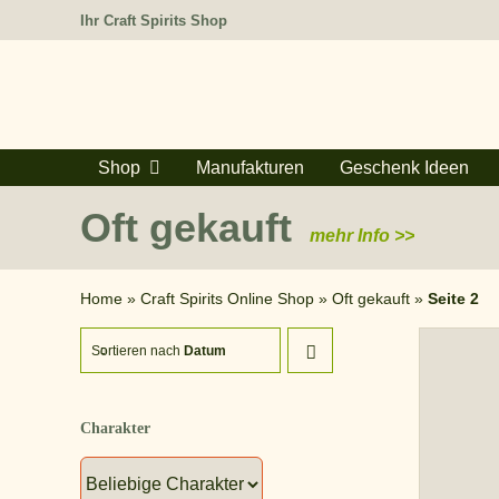
Zum
Ihr Craft Spirits Shop
Inhalt
springen
Shop
Manufakturen
Geschenk Ideen
Oft gekauft
mehr Info >>
Home
»
Craft Spirits Online Shop
»
Oft gekauft
»
Seite 2
Sortieren nach
Datum
Charakter