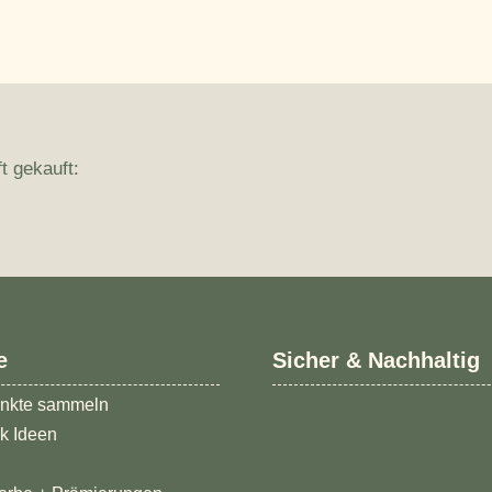
t gekauft:
e
Sicher & Nachhaltig
nkte sammeln
k Ideen