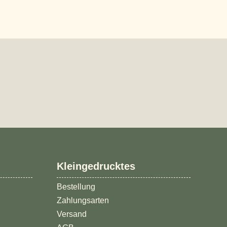
Kundenbewertungen und Erfahrungen zu
Kleingedrucktes
brandgeister.de
Bestellung
%
100
SEHR GUT
Zahlungsarten
Empfehlungen auf
ProvenExpert.com
5,00
/
4,89
Versand