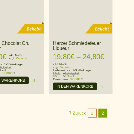
Beliebt
Beliebt
 Chocolat Cru
Harzer Schmiedefeuer
r
Liqueur
Preisspa
0
€
19,80
€
–
24,80
€
inkl. MwSt.
zzgl.
Versand
ca. 1-3 Werktage
inkl. MwSt.
19,80€
zzgl.
Versand
oholgehalt:
Lieferzeit:
ca. 1-3 Werktage
% vol
s:
52,00
€
/
l
Inhalt:
Alkoholgehalt:
0,5 l
56 % vol
bis
Grundpreis:
39,60
€
/
l
N WARENKORB
IN DEN WARENKORB
24,80€
Zurück
1
2