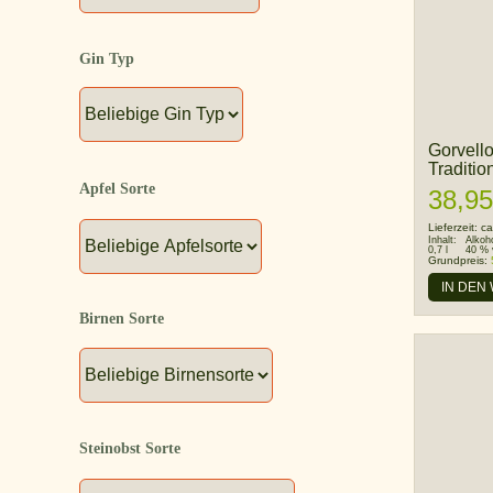
Gin Typ
Gorvell
Traditio
Apfel Sorte
38,95
Lieferzeit:
ca
Inhalt:
Alkoh
0,7 l
40 % 
Grundpreis:
IN DEN
Birnen Sorte
Steinobst Sorte