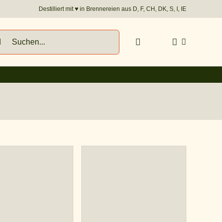
Destilliert mit
♥︎
in Brennereien aus D, F, CH, DK, S, I, IE
he
h: