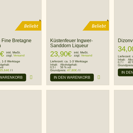
Beliebt
Beliebt
o Fine Bretagne
Küstenfeuer Ingwer-
Dizonv
n
Sanddorn Liqueur
34,0
€
23,90
€
inkl. MwSt.
inkl. MwSt.
zzgl.
Versand
zzgl.
Versand
Lieferzeit:
Inhalt:
Alk
. 1-3 Werktage
Lieferzeit:
ca. 1-3 Werktage
0,7 l
40 
olgehalt:
Inhalt:
Alkoholgehalt:
Grundprei
vol
0,5 l
56 % vol
55,64
€
/
l
Grundpreis:
47,80
€
/
l
IN DE
 WARENKORB
IN DEN WARENKORB