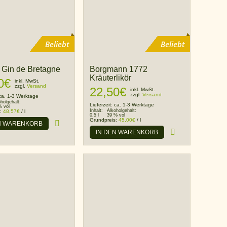
Beliebt
Beliebt
 Gin de Bretagne
Borgmann 1772
Kräuterlikör
0
€
inkl. MwSt.
zzgl.
Versand
22,50
€
inkl. MwSt.
zzgl.
Versand
ca. 1-3 Werktage
oholgehalt:
Lieferzeit:
ca. 1-3 Werktage
% vol
Inhalt:
Alkoholgehalt:
s:
48,57
€
/
l
0,5 l
39 % vol
Grundpreis:
45,00
€
/
l
N WARENKORB
IN DEN WARENKORB