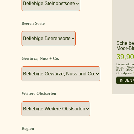
Beeren Sorte
Scheibe
Moor-Bi
39,90
Gewürze, Nuss + Co.
Lieferzeit:
ca
Inhalt:
Alkoh
0,7 l
40 % 
Grundpreis:
IN DEN
Weitere Obstsorten
Region