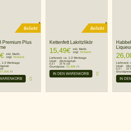
Beliebt
Beliebt
l Premium Plus
Kettenfett Lakritzlikör
Habbel
rne
Liqueu
15,49
€
inkl. MwSt.
zzgl.
Versand
€
26,0
inkl. MwSt.
zzgl.
Versand
Lieferzeit:
ca. 1-3 Werktage
Inhalt:
Alkoholgehalt:
. 1-3 Werktage
Lieferzeit:
0,5 l
25 % vol
olgehalt:
Inhalt:
Alk
Grundpreis:
30,98
€
/
l
vol
0,5 l
33 
57,00
€
/
l
Grundprei
IN DEN WARENKORB
 WARENKORB
IN DE