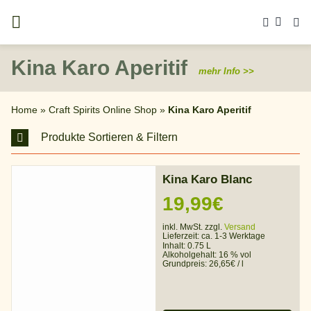
Zum
Inhalt
springen
Kina Karo Aperitif
mehr Info >>
Home
»
Craft Spirits Online Shop
»
Kina Karo Aperitif
Produkte Sortieren & Filtern
Kina Karo Blanc
19,99
€
inkl. MwSt. zzgl.
Versand
Lieferzeit:
ca. 1-3 Werktage
Inhalt: 0.75 L
Alkoholgehalt:
16 % vol
Grundpreis:
26,65
€
/
l