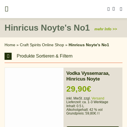
Zum
Inhalt
springen
Hinricus Noyte's No1
mehr Info >>
Home
»
Craft Spirits Online Shop
»
Hinricus Noyte's No1
Produkte Sortieren & Filtern
Vodka Vyssemaraa,
Hinricus Noyte
29,90
€
inkl. MwSt. zzgl.
Versand
Lieferzeit:
ca. 1-3 Werktage
Inhalt: 0.5 L
Alkoholgehalt:
42 % vol
Grundpreis:
59,80
€
/
l