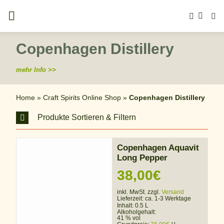
Zum
Inhalt
springen
Copenhagen Distillery
mehr Info >>
Home
»
Craft Spirits Online Shop
»
Copenhagen Distillery
Produkte Sortieren & Filtern
Copenhagen Aquavit
Long Pepper
38,00
€
inkl. MwSt. zzgl.
Versand
Lieferzeit:
ca. 1-3 Werktage
Inhalt: 0.5 L
Alkoholgehalt:
41 % vol