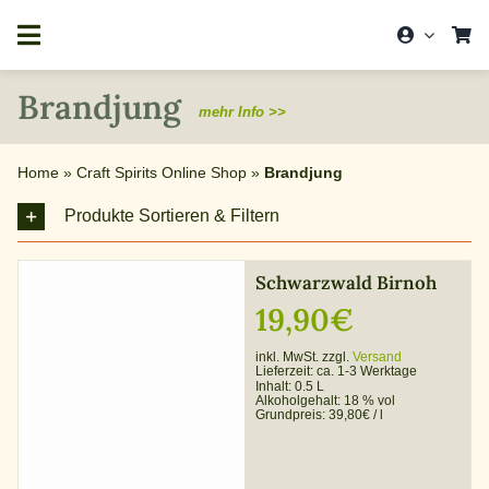
Zum
Inhalt
springen
Brandjung
mehr Info >>
Home
»
Craft Spirits Online Shop
»
Brandjung
Produkte Sortieren & Filtern
Schwarzwald Birnoh
19,90
€
inkl. MwSt. zzgl.
Versand
Lieferzeit:
ca. 1-3 Werktage
Inhalt: 0.5 L
Alkoholgehalt:
18 % vol
Grundpreis:
39,80
€
/
l