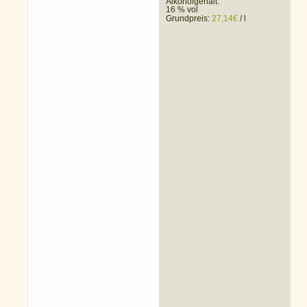
Alkoholgehalt:
16 % vol
Grundpreis:
27,14
€
/
l