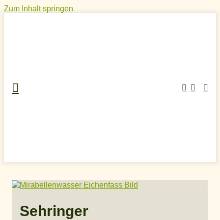
Zum Inhalt springen
Home
»
Craft Spirits Online Shop
»
Obstschnaps
»
Mirabellenschnaps
»
Sehringer Mirabellenwasser
Eichenfass gereift
Sehringer