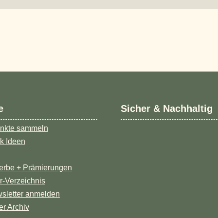
e
Sicher & Nachhaltig
nkte sammeln
k Ideen
erbe + Prämierungen
er-Verzeichnis
sletter anmelden
er Archiv