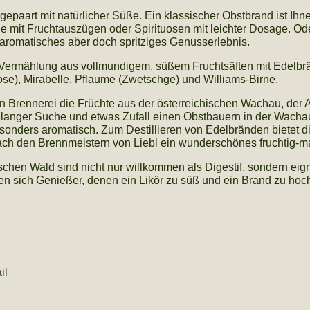
gepaart mit natürlicher Süße. Ein klassischer Obstbrand ist Ih
 mit Fruchtauszügen oder Spirituosen mit leichter Dosage. Oder
charomatisches aber doch spritziges Genusserlebnis.
te Vermählung aus vollmundigem, süßem Fruchtsäften mit Edelb
ikose), Mirabelle, Pflaume (Zwetschge) und Williams-Birne.
ten Brennerei die Früchte aus der österreichischen Wachau, der 
ch langer Suche und etwas Zufall einen Obstbauern in der Wach
esonders aromatisch. Zum Destillieren von Edelbränden bietet di
rach den Brennmeistern von Liebl ein wunderschönes fruchtig-
ischen Wald sind nicht nur willkommen als Digestif, sondern ei
n sich Genießer, denen ein Likör zu süß und ein Brand zu hochp
il