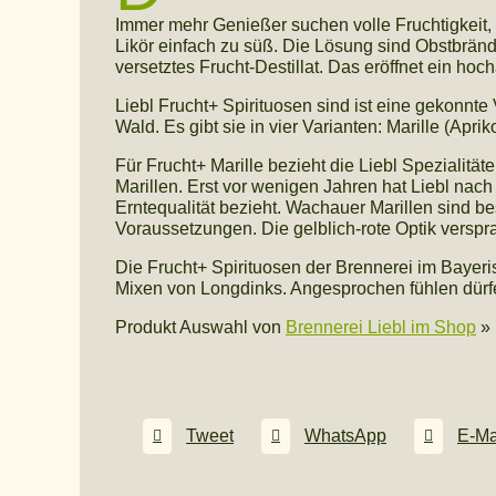
Immer mehr Genießer suchen volle Fruchtigkeit, 
Likör einfach zu süß. Die Lösung sind Obstbrände
versetztes Frucht-Destillat. Das eröffnet ein ho
Liebl Frucht+ Spirituosen sind ist eine gekonn
Wald. Es gibt sie in vier Varianten: Marille (Apr
Für Frucht+ Marille bezieht die Liebl Spezialitä
Marillen. Erst vor wenigen Jahren hat Liebl na
Erntequalität bezieht. Wachauer Marillen sind b
Voraussetzungen. Die gelblich-rote Optik versp
Die Frucht+ Spirituosen der Brennerei im Bayer
Mixen von Longdinks. Angesprochen fühlen dürfe
Produkt Auswahl von
Brennerei Liebl im Shop
»
Tweet
WhatsApp
E-Ma