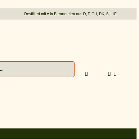
Destilliert mit
♥︎
in Brennereien aus D, F, CH, DK, S, I, IE