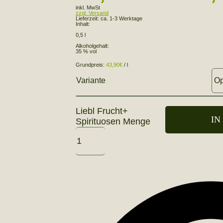
inkl. MwSt
zzgl. Versand
Lieferzeit:
ca. 1-3 Werktage
Inhalt:
0,5 l
Alkoholgehalt:
35 % vol
Grundpreis:
43,90
€
/
l
Variante
Liebl Frucht+
IN
Spirituosen Menge