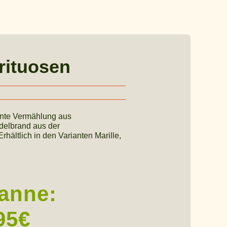
rituosen
onnte Vermählung aus
delbrand aus der
hältlich in den Varianten Marille,
anne:
95€