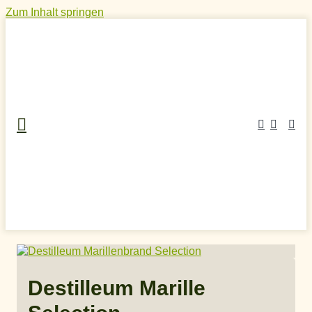
Zum Inhalt springen
Home
»
Craft Spirits Online Shop
»
Obstschnaps
»
Marillenschnaps
»
Destilleum Marille Selection
Destilleum Marille