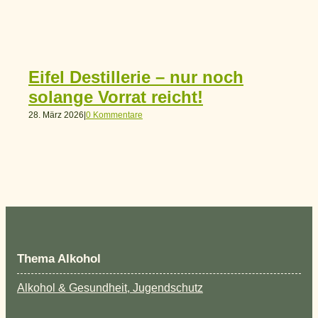
Eifel Destillerie – nur noch
Am
solange Vorrat reicht!
24.
28. März 2026
|
0 Kommentare
Thema Alkohol
Alkohol & Gesundheit, Jugendschutz