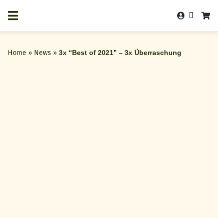
Zum
Inhalt
springen
Home
»
News
»
3x “Best of 2021” – 3x Überraschung