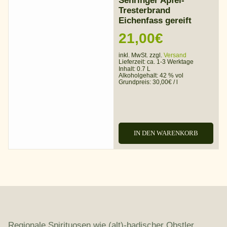
Sehringer Apfel-
Tresterbrand
Eichenfass gereift
21,00
€
inkl. MwSt. zzgl.
Versand
Lieferzeit:
ca. 1-3 Werktage
Inhalt: 0.7 L
Alkoholgehalt:
42 % vol
Grundpreis:
30,00
€
/
l
IN DEN WARENKORB
Regionale Spirituosen wie (alt)-badischer Obstler,