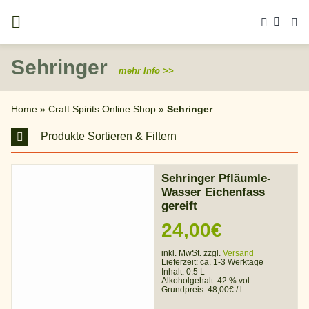
Zum
Inhalt
springen
Sehringer
mehr Info >>
Home
»
Craft Spirits Online Shop
»
Sehringer
Produkte Sortieren & Filtern
Sehringer Pfläumle-
Wasser Eichenfass
gereift
24,00
€
inkl. MwSt. zzgl.
Versand
Lieferzeit:
ca. 1-3 Werktage
Inhalt: 0.5 L
Alkoholgehalt:
42 % vol
Grundpreis:
48,00
€
/
l