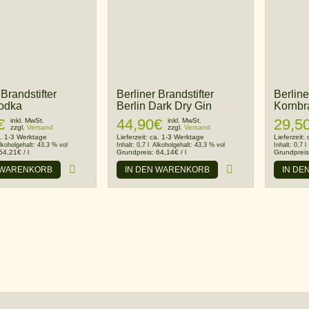
 Brandstifter
Berliner Brandstifter
Berline
Vodka
Berlin Dark Dry Gin
Kornbr
€
44,90
€
29,5
inkl. MwSt.
inkl. MwSt.
zzgl.
Versand
zzgl.
Versand
. 1-3 Werktage
Lieferzeit:
ca. 1-3 Werktage
Lieferzeit:
lkoholgehalt:
43,3 % vol
Inhalt:
0,7 l
Alkoholgehalt:
43,3 % vol
Inhalt:
0,7 l
54,21
€
/
l
Grundpreis:
64,14
€
/
l
Grundprei
 WARENKORB
IN DEN WARENKORB
IN DE