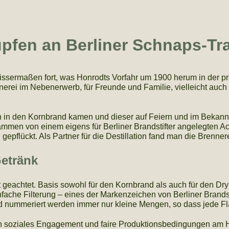
üpfen an Berliner Schnaps-Tr
ewissermaßen fort, was Honrodts Vorfahr um 1900 herum in der 
erei im Nebenerwerb, für Freunde und Familie, vielleicht auc
n in den Kornbrand kamen und dieser auf Feiern und im Bekannte
stammen von einem eigens für Berliner Brandstifter angelegten 
pflückt. Als Partner für die Destillation fand man die Brennere
etränk
t geachtet. Basis sowohl für den Kornbrand als auch für den Dr
fache Filterung – eines der Markenzeichen von Berliner Brandst
d nummeriert werden immer nur kleine Mengen, so dass jede Fla
n soziales Engagement und faire Produktionsbedingungen am Her