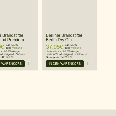
r Brandstifter
Berliner Brandstifter
and Premium
Berlin Dry Gin
0
€
37,95
€
inkl. MwSt.
inkl. MwSt.
zzgl.
Versand
zzgl.
Versand
ca. 1-3 Werktage
Lieferzeit:
ca. 1-3 Werktage
Alkoholgehalt:
38 % vol
Inhalt:
0,7 l
Alkoholgehalt:
43,3 % vol
s:
42,14
€
/
l
Grundpreis:
54,21
€
/
l
N WARENKORB
IN DEN WARENKORB