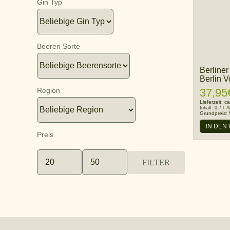
Gin Typ
Beeren Sorte
Berliner
Berlin 
37,95
Region
Lieferzeit:
ca
Inhalt:
0,7 l
A
Grundpreis:
IN DEN
Preis
FILTER
Min.
Max.
Preis
Preis