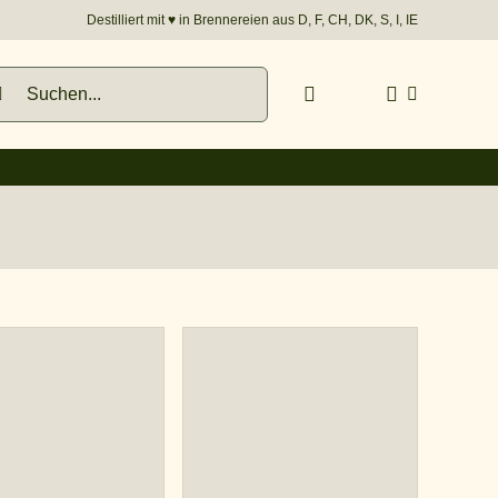
Destilliert mit
♥︎
in Brennereien aus D, F, CH, DK, S, I, IE
he
h: