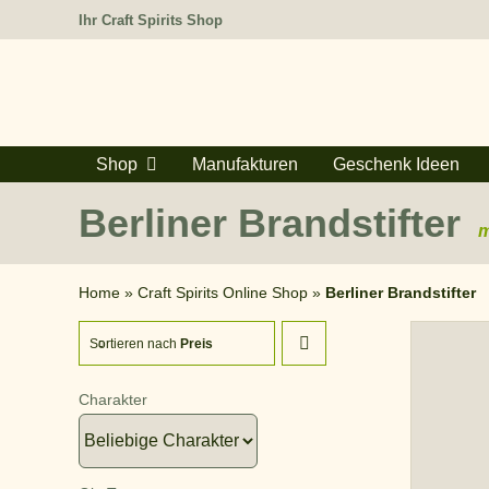
Zum
Ihr Craft Spirits Shop
Inhalt
springen
Shop
Manufakturen
Geschenk Ideen
Berliner Brandstifter
m
Home
»
Craft Spirits Online Shop
»
Berliner Brandstifter
Sortieren nach
Preis
Charakter