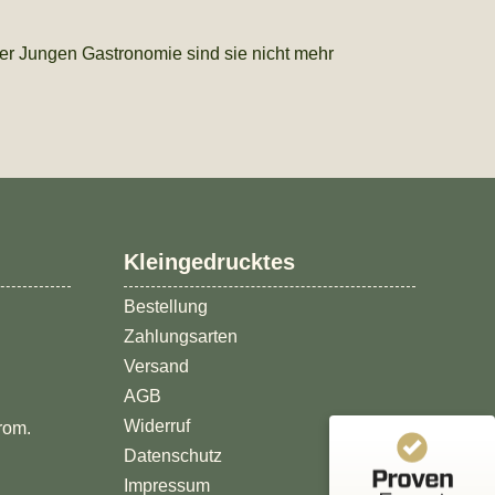
der Jungen Gastronomie sind sie nicht mehr
Kundenbewertungen und Erfahrungen zu
Kleingedrucktes
brandgeister.de
Bestellung
%
100
SEHR GUT
Zahlungsarten
Empfehlungen auf
ProvenExpert.com
5,00
/
4,89
Versand
AGB
113
2.153
Widerruf
rom.
1
Bewertungen von
Bewertungen auf
Datenschutz
anderen Quelle
ProvenExpert.com
Impressum