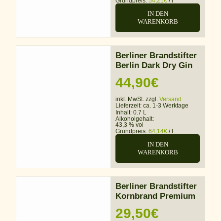
Grundpreis:
54,21
€
/
l
IN DEN
WARENKORB
Berliner Brandstifter
Berlin Dark Dry Gin
44,90
€
inkl. MwSt. zzgl.
Versand
Lieferzeit:
ca. 1-3 Werktage
Inhalt: 0.7 L
Alkoholgehalt:
43,3 % vol
Grundpreis:
64,14
€
/
l
IN DEN
WARENKORB
Berliner Brandstifter
Kornbrand Premium
29,50
€