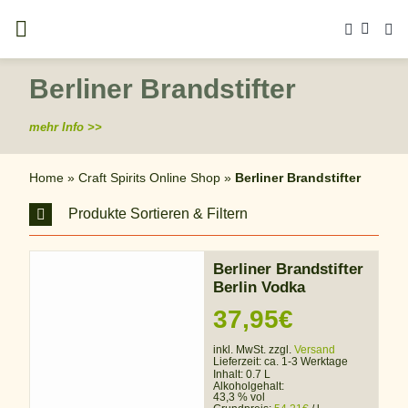
Zum
Inhalt
springen
Berliner Brandstifter
mehr Info >>
Home
»
Craft Spirits Online Shop
»
Berliner Brandstifter
Produkte Sortieren & Filtern
Berliner Brandstifter
Berlin Vodka
37,95
€
inkl. MwSt. zzgl.
Versand
Lieferzeit:
ca. 1-3 Werktage
Inhalt: 0.7 L
Alkoholgehalt:
43,3 % vol