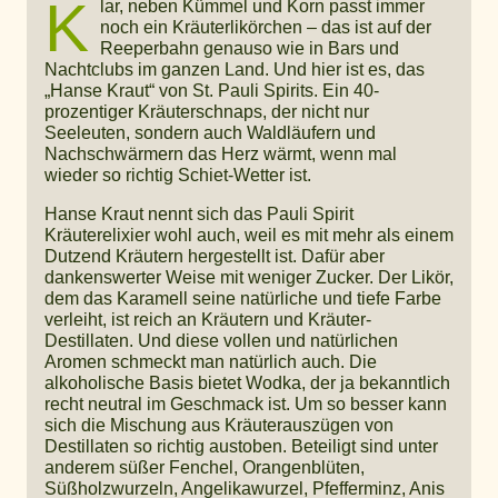
K
lar, neben Kümmel und Korn passt immer
noch ein Kräuterlikörchen – das ist auf der
Reeperbahn genauso wie in Bars und
Nachtclubs im ganzen Land. Und hier ist es, das
„Hanse Kraut“ von St. Pauli Spirits. Ein 40-
prozentiger Kräuterschnaps, der nicht nur
Seeleuten, sondern auch Waldläufern und
Nachschwärmern das Herz wärmt, wenn mal
wieder so richtig Schiet-Wetter ist.
Hanse Kraut nennt sich das Pauli Spirit
Kräuterelixier wohl auch, weil es mit mehr als einem
Dutzend Kräutern hergestellt ist. Dafür aber
dankenswerter Weise mit weniger Zucker. Der Likör,
dem das Karamell seine natürliche und tiefe Farbe
verleiht, ist reich an Kräutern und Kräuter-
Destillaten. Und diese vollen und natürlichen
Aromen schmeckt man natürlich auch. Die
alkoholische Basis bietet Wodka, der ja bekanntlich
recht neutral im Geschmack ist. Um so besser kann
sich die Mischung aus Kräuterauszügen von
Destillaten so richtig austoben. Beteiligt sind unter
anderem süßer Fenchel, Orangenblüten,
Süßholzwurzeln, Angelikawurzel, Pfefferminz, Anis