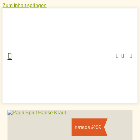
Zum Inhalt springen
Home
»
Craft Spirits Online Shop
»
Likör
»
Kräuterlikör
»
Pauli Spirit Hanse Kraut
20% sparen