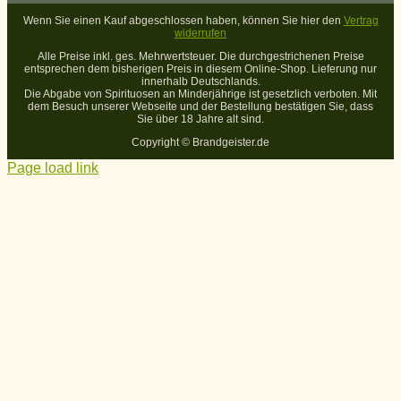
Wenn Sie einen Kauf abgeschlossen haben, können Sie hier den
Vertrag
widerrufen
Alle Preise inkl. ges. Mehrwertsteuer. Die durchgestrichenen Preise
entsprechen dem bisherigen Preis in diesem Online-Shop. Lieferung nur
innerhalb Deutschlands.
Die Abgabe von Spirituosen an Minderjährige ist gesetzlich verboten. Mit
dem Besuch unserer Webseite und der Bestellung bestätigen Sie, dass
Sie über 18 Jahre alt sind.
Copyright ©
Brandgeister.de
Page load link