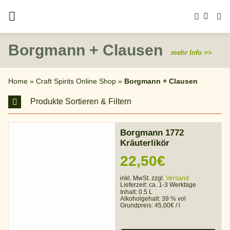
Zum
Inhalt
springen
Borgmann + Clausen
mehr Info >>
Home
»
Craft Spirits Online Shop
»
Borgmann + Clausen
Produkte Sortieren & Filtern
Borgmann 1772
Kräuterlikör
22,50
€
inkl. MwSt. zzgl.
Versand
Lieferzeit:
ca. 1-3 Werktage
Inhalt: 0.5 L
Alkoholgehalt:
39 % vol
Grundpreis:
45,00
€
/
l