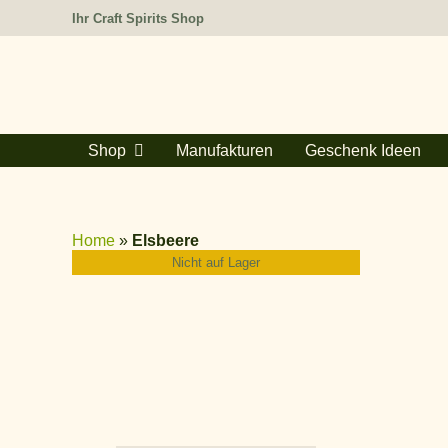
Zum
Ihr Craft Spirits Shop
Inhalt
springen
Shop
Manufakturen
Geschenk Ideen
Home
»
Elsbeere
Nicht auf Lager