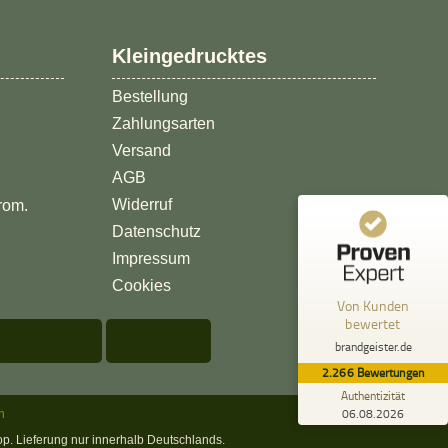
Kundenbewertungen und Erfahrungen zu
Kleingedrucktes
brandgeister.de
Bestellung
%
100
SEHR GUT
Zahlungsarten
Empfehlungen auf
ProvenExpert.com
5,00
/
4,89
Versand
AGB
113
2.153
Widerruf
rom.
1
Bewertungen von
Bewertungen auf
Datenschutz
anderen Quelle
ProvenExpert.com
Impressum
Cookies
Blick aufs ProvenExpert-Profil werfen
Von Kunden
bewertet
Anonym
5,00
brandgeister.de
Ich habe mich über das große Sortiment
2.266
Bewertungen
gefreut
Authentizität
06.08.2026
n
op. Lieferung nur innerhalb Deutschlands.