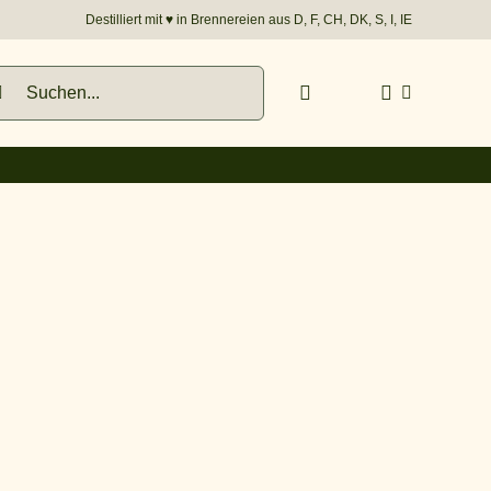
Destilliert mit
♥︎
in Brennereien aus D, F, CH, DK, S, I, IE
he
h: