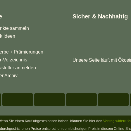
e
Sicher & Nachhaltig
nkte sammeln
k Ideen
erbe + Prämierungen
er-Verzeichnis
Unsere Seite läuft mit Ökost
sletter anmelden
er Archiv
Wenn Sie einen Kauf abgeschlossen haben, können Sie hier den
Vertrag widerrufe
ie durchgestrichenen Preise entsprechen dem bisherigen Preis in diesem Online-Sh