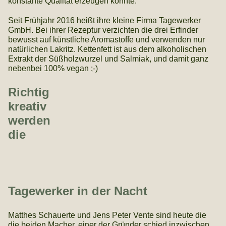
konstante Qualität erzeugen konnte.
Seit Frühjahr 2016 heißt ihre kleine Firma Tagewerker
GmbH. Bei ihrer Rezeptur verzichten die drei Erfinder
bewusst auf künstliche Aromastoffe und verwenden nur
natürlichen Lakritz. Kettenfett ist aus dem alkoholischen
Extrakt der Süßholzwurzel und Salmiak, und damit ganz
nebenbei 100% vegan ;-)
Richtig
kreativ
werden
die
Tagewerker in der Nacht
Matthes Schauerte und Jens Peter Vente sind heute die
die beiden Macher, einer der Gründer schied inzwischen