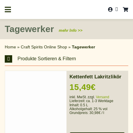
Zum
Inhalt
springen
Tagewerker
mehr Info >>
Home
»
Craft Spirits Online Shop
»
Tagewerker
Produkte Sortieren & Filtern
Kettenfett Lakritzlikör
15,49
€
inkl. MwSt. zzgl.
Versand
Lieferzeit:
ca. 1-3 Werktage
Inhalt: 0.5 L
Alkoholgehalt:
25 % vol
Grundpreis:
30,98
€
/
l