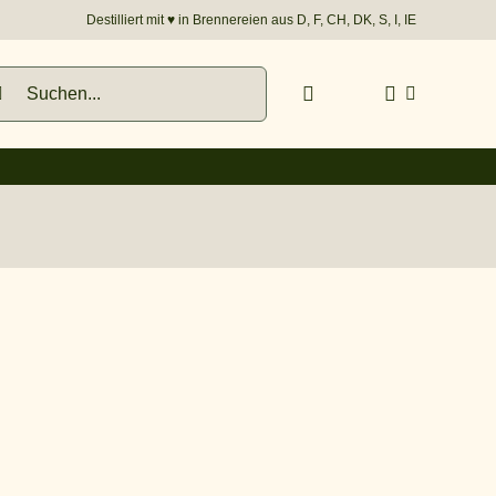
Destilliert mit
♥︎
in Brennereien aus D, F, CH, DK, S, I, IE
he
h: