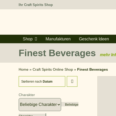
Zum
Ihr Craft Spirits Shop
Inhalt
springen
Shop
Manufakturen
Geschenk Ideen
Finest Beverages
mehr In
Home
»
Craft Spirits Online Shop
»
Finest Beverages
Sortieren nach
Datum
Charakter
Beliebige