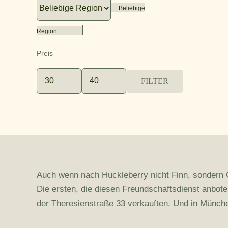
Beliebige
Region
Preis
FILTER
Min.
Max.
Preis
Preis
Auch wenn nach Huckleberry nicht Finn, sondern Gi
Die ersten, die diesen Freundschaftsdienst anbot
der Theresienstraße 33 verkauften. Und in München