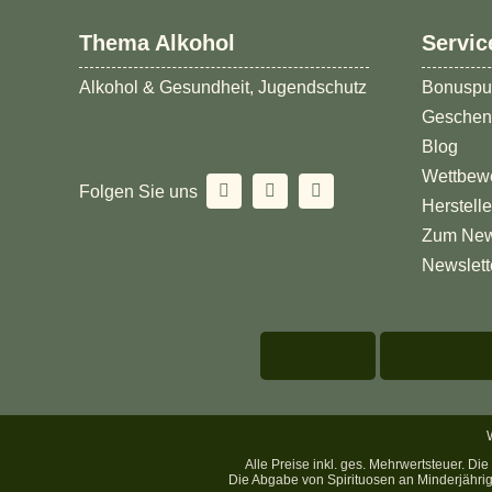
Thema Alkohol
Servic
Alkohol & Gesundheit, Jugendschutz
Bonuspu
Geschen
Blog
Wettbew
Folgen Sie uns
Herstell
Zum New
Newslett
Alle Preise inkl. ges. Mehrwertsteuer. D
Die Abgabe von Spirituosen an Minderjährige