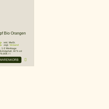
pf Bio Orangen
€
inkl. MwSt.
zzgl.
Versand
. 1-3 Werktage
lkoholgehalt:
44 % vol
79,80
€
/
l
 WARENKORB