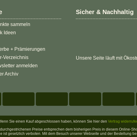
e
Sicher & Nachhaltig
nkte sammeln
k Ideen
erbe + Prämierungen
er-Verzeichnis
Unsere Seite läuft mit Ökost
sletter anmelden
er Archiv
Wenn Sie einen Kauf abgeschlossen haben, können Sie hier den
Vertrag widerrufe
ie durchgestrichenen Preise entsprechen dem bisherigen Preis in diesem Online-Sh
 ist gesetzlich verboten. Mit dem Besuch unserer Webseite und der Bestellung best