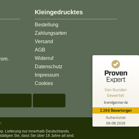
Kundenbewertungen und Erfahrungen zu
Kleingedrucktes
brandgeister.de
Bestellung
%
100
SEHR GUT
Zahlungsarten
Empfehlungen auf
ProvenExpert.com
5,00
/
4,89
Versand
AGB
113
2.153
Widerruf
rom.
1
Bewertungen von
Bewertungen auf
Datenschutz
anderen Quelle
ProvenExpert.com
Impressum
Blick aufs ProvenExpert-Profil werfen
Cookies
Von Kunden
bewertet
Anonym
5,00
brandgeister.de
Ich habe mich über das große Sortiment
2.266
Bewertungen
gefreut
Authentizität
06.08.2026
n
op. Lieferung nur innerhalb Deutschlands.
ätigen Sie, dass Sie über 18 Jahre alt sind.