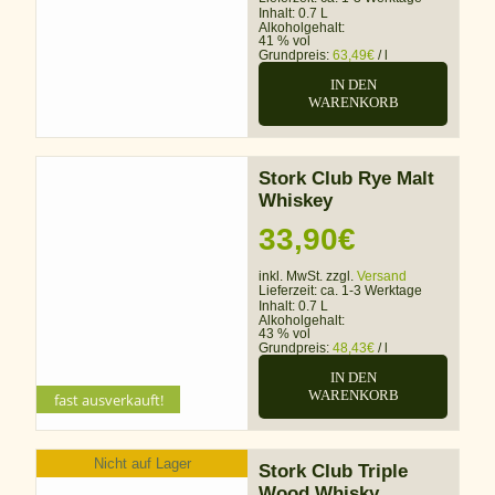
Inhalt: 0.7 L
Alkoholgehalt:
41 % vol
Grundpreis:
63,49
€
/
l
IN DEN
WARENKORB
Stork Club Rye Malt
Whiskey
33,90
€
inkl. MwSt. zzgl.
Versand
Lieferzeit:
ca. 1-3 Werktage
Inhalt: 0.7 L
Alkoholgehalt:
43 % vol
Grundpreis:
48,43
€
/
l
IN DEN
WARENKORB
fast ausverkauft!
Nicht auf Lager
Stork Club Triple
Wood Whisky