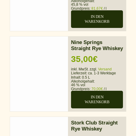
Alkoholgehalt:
45,8 % vol
Grundpreis:
81,67
€
/
l
IN DEN
WARENKORB
Nine Springs
Straight Rye Whiskey
35,00
€
inkl. MwSt. zzgl.
Versand
Lieferzeit:
ca. 1-3 Werktage
Inhalt: 0.5 L
Alkoholgehalt:
46 % vol
Grundpreis:
70,00
€
/
l
IN DEN
WARENKORB
Stork Club Straight
Rye Whiskey