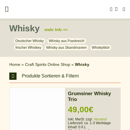
Zum
Inhalt
springen
Whisky
mehr Info >>
Deutscher Whisky
Whisky aus Frankreich
Irischer Whiskey
Whisky aus Skandinavien
Whiskylikör
Home
»
Craft Spirits Online Shop
»
Whisky
Produkte Sortieren & Filtern
Grumsiner Whisky
Trio
49,00
€
inkl. MwSt. zzgl.
Versand
Lieferzeit:
ca. 1-3 Werktage
Inhalt: 0.6 L