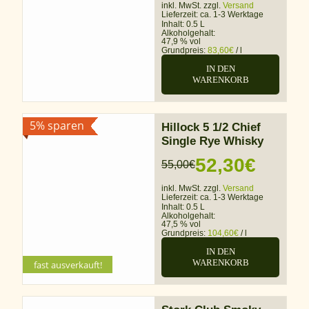
inkl. MwSt. zzgl.
Versand
Lieferzeit:
ca. 1-3 Werktage
Inhalt: 0.5 L
Alkoholgehalt:
47,9 % vol
Grundpreis:
83,60
€
/
l
IN DEN
WARENKORB
5% sparen
Hillock 5 1/2 Chief
Single Rye Whisky
52,30
€
55,00
€
Ursprünglicher
Aktueller
inkl. MwSt. zzgl.
Versand
Preis
Preis
Lieferzeit:
ca. 1-3 Werktage
Inhalt: 0.5 L
war:
ist:
Alkoholgehalt:
47,5 % vol
Grundpreis:
104,60
€
/
l
55,00€
52,30€.
IN DEN
WARENKORB
fast ausverkauft!