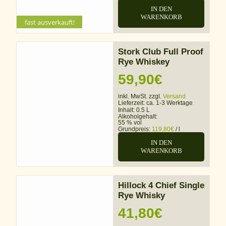
IN DEN
WARENKORB
fast ausverkauft!
Stork Club Full Proof
Rye Whiskey
59,90
€
inkl. MwSt. zzgl.
Versand
Lieferzeit:
ca. 1-3 Werktage
Inhalt: 0.5 L
Alkoholgehalt:
55 % vol
Grundpreis:
119,80
€
/
l
IN DEN
WARENKORB
Hillock 4 Chief Single
Rye Whisky
41,80
€