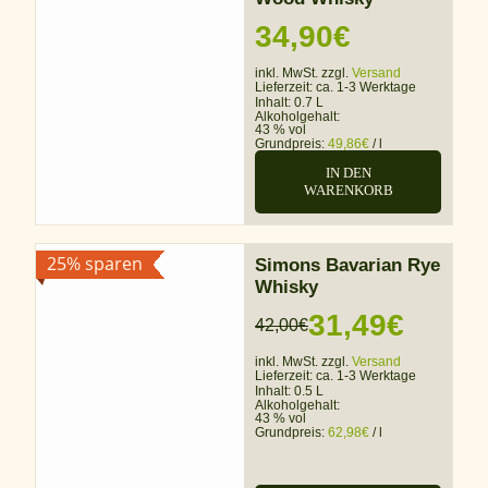
34,90
€
inkl. MwSt. zzgl.
Versand
Lieferzeit:
ca. 1-3 Werktage
Inhalt: 0.7 L
Alkoholgehalt:
43 % vol
Grundpreis:
49,86
€
/
l
IN DEN
WARENKORB
25% sparen
Simons Bavarian Rye
Whisky
31,49
€
42,00
€
Ursprünglicher
Aktueller
inkl. MwSt. zzgl.
Versand
Preis
Preis
Lieferzeit:
ca. 1-3 Werktage
Inhalt: 0.5 L
war:
ist:
Alkoholgehalt:
43 % vol
Grundpreis:
62,98
€
/
l
42,00€
31,49€.