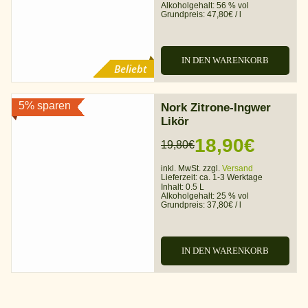
Alkoholgehalt:
56 % vol
Grundpreis:
47,80
€
/
l
IN DEN WARENKORB
Beliebt
5% sparen
Nork Zitrone-Ingwer
Likör
18,90
€
19,80
€
Ursprünglicher
Aktueller
inkl. MwSt. zzgl.
Versand
Preis
Preis
Lieferzeit:
ca. 1-3 Werktage
Inhalt: 0.5 L
war:
ist:
Alkoholgehalt:
25 % vol
Grundpreis:
37,80
€
/
l
19,80€
18,90€.
IN DEN WARENKORB