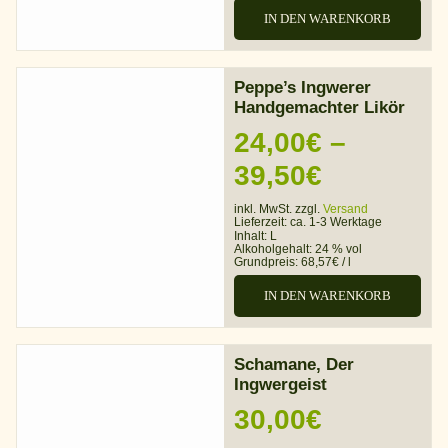
IN DEN WARENKORB
Peppe’s Ingwerer
Handgemachter Likör
24,00
€
–
Preisspa
39,50
€
24,00€
inkl. MwSt. zzgl.
Versand
Lieferzeit:
ca. 1-3 Werktage
bis
Inhalt: L
Alkoholgehalt:
24 % vol
Grundpreis:
68,57
€
/
l
39,50€
IN DEN WARENKORB
Schamane, Der
Ingwergeist
30,00
€