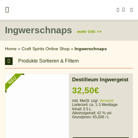
Zum
Inhalt
springen
Ingwerschnaps
mehr Info >>
Home
»
Craft Spirits Online Shop
»
Ingwerschnaps
Produkte Sortieren & Filtern
NEU
Destilleum Ingwergeist
32,50
€
inkl. MwSt. zzgl.
Versand
Lieferzeit:
ca. 1-3 Werktage
Inhalt: 0.5 L
Alkoholgehalt:
42 % vol
Grundpreis:
65,00
€
/
L