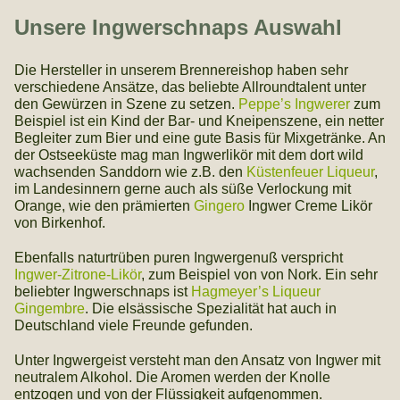
Unsere Ingwerschnaps Auswahl
Die Hersteller in unserem Brennereishop haben sehr
verschiedene Ansätze, das beliebte Allroundtalent unter
den Gewürzen in Szene zu setzen.
Peppe’s Ingwerer
zum
Beispiel ist ein Kind der Bar- und Kneipenszene, ein netter
Begleiter zum Bier und eine gute Basis für Mixgetränke. An
der Ostseeküste mag man Ingwerlikör mit dem dort wild
wachsenden Sanddorn wie z.B. den
Küstenfeuer Liqueur
,
im Landesinnern gerne auch als süße Verlockung mit
Orange, wie den prämierten
Gingero
Ingwer Creme Likör
von Birkenhof.
Ebenfalls naturtrüben puren Ingwergenuß verspricht
Ingwer-Zitrone-Likör
, zum Beispiel von von Nork. Ein sehr
beliebter Ingwerschnaps ist
Hagmeyer’s Liqueur
Gingembre
. Die elsässische Spezialität hat auch in
Deutschland viele Freunde gefunden.
Unter Ingwergeist versteht man den Ansatz von Ingwer mit
neutralem Alkohol. Die Aromen werden der Knolle
entzogen und von der Flüssigkeit aufgenommen.