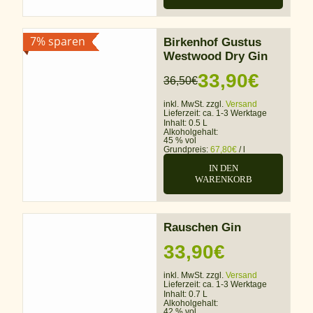
7% sparen
Birkenhof Gustus
Westwood Dry Gin
33,90
€
36,50
€
Ursprünglicher
Aktueller
inkl. MwSt. zzgl.
Versand
Preis
Preis
Lieferzeit:
ca. 1-3 Werktage
Inhalt: 0.5 L
war:
ist:
Alkoholgehalt:
45 % vol
Grundpreis:
67,80
€
/
l
36,50€
33,90€.
IN DEN
WARENKORB
Rauschen Gin
33,90
€
inkl. MwSt. zzgl.
Versand
Lieferzeit:
ca. 1-3 Werktage
Inhalt: 0.7 L
Alkoholgehalt:
42 % vol