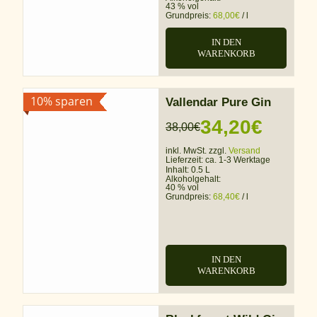
43 % vol
Grundpreis:
68,00
€
/
l
IN DEN
WARENKORB
10% sparen
Vallendar Pure Gin
34,20
€
38,00
€
Ursprünglicher
Aktueller
inkl. MwSt. zzgl.
Versand
Preis
Preis
Lieferzeit:
ca. 1-3 Werktage
Inhalt: 0.5 L
war:
ist:
Alkoholgehalt:
40 % vol
Grundpreis:
68,40
€
/
l
38,00€
34,20€.
IN DEN
WARENKORB