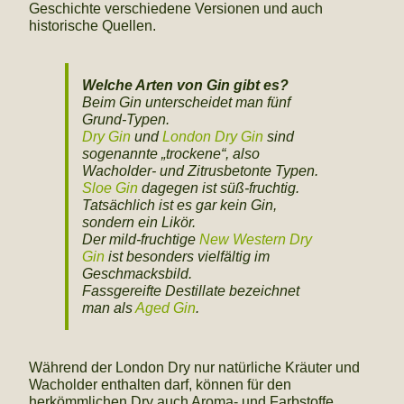
Geschichte verschiedene Versionen und auch
historische Quellen.
Welche Arten von Gin gibt es?
Beim Gin unterscheidet man fünf
Grund-Typen.
Dry Gin
und
London Dry Gin
sind
sogenannte „trockene“, also
Wacholder- und Zitrusbetonte Typen.
Sloe Gin
dagegen ist süß-fruchtig.
Tatsächlich ist es gar kein Gin,
sondern ein Likör.
Der mild-fruchtige
New Western Dry
Gin
ist besonders vielfältig im
Geschmacksbild.
Fassgereifte Destillate bezeichnet
man als
Aged Gin
.
Während der London Dry nur natürliche Kräuter und
Wacholder enthalten darf, können für den
herkömmlichen Dry auch Aroma- und Farbstoffe