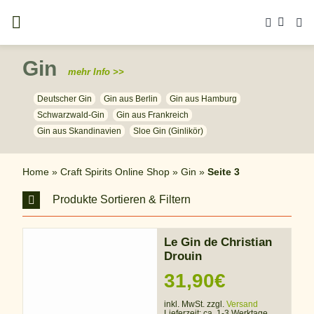
Zum
Inhalt
springen
Gin
mehr Info >>
Deutscher Gin
Gin aus Berlin
Gin aus Hamburg
Schwarzwald-Gin
Gin aus Frankreich
Gin aus Skandinavien
Sloe Gin (Ginlikör)
Home
»
Craft Spirits Online Shop
»
Gin
»
Seite 3
Produkte Sortieren & Filtern
Le Gin de Christian
Drouin
31,90
€
inkl. MwSt. zzgl.
Versand
Lieferzeit:
ca. 1-3 Werktage