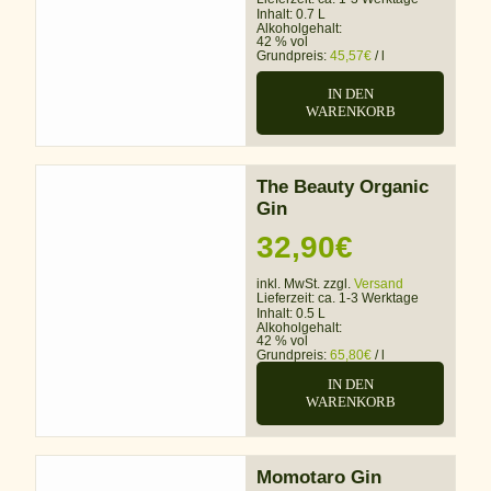
Inhalt: 0.7 L
Alkoholgehalt:
42 % vol
Grundpreis:
45,57
€
/
l
IN DEN
WARENKORB
The Beauty Organic
Gin
32,90
€
inkl. MwSt. zzgl.
Versand
Lieferzeit:
ca. 1-3 Werktage
Inhalt: 0.5 L
Alkoholgehalt:
42 % vol
Grundpreis:
65,80
€
/
l
IN DEN
WARENKORB
Momotaro Gin