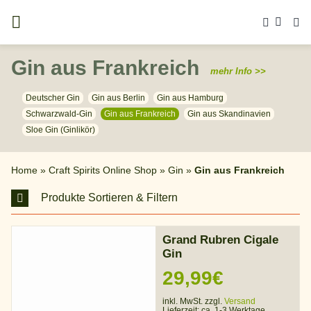
Zum
Inhalt
springen
Gin aus Frankreich
mehr Info >>
Deutscher Gin
Gin aus Berlin
Gin aus Hamburg
Schwarzwald-Gin
Gin aus Frankreich
Gin aus Skandinavien
Sloe Gin (Ginlikör)
Home
»
Craft Spirits Online Shop
»
Gin
»
Gin aus Frankreich
Produkte Sortieren & Filtern
Grand Rubren Cigale
Gin
29,99
€
inkl. MwSt. zzgl.
Versand
Lieferzeit:
ca. 1-3 Werktage