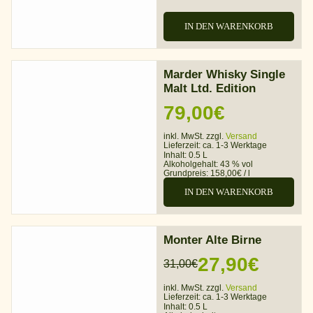
IN DEN WARENKORB
Marder Whisky Single
Malt Ltd. Edition
79,00
€
inkl. MwSt. zzgl.
Versand
Lieferzeit:
ca. 1-3 Werktage
Inhalt: 0.5 L
Alkoholgehalt:
43 % vol
Grundpreis:
158,00
€
/
l
IN DEN WARENKORB
Monter Alte Birne
27,90
€
31,00
€
Ursprünglicher
Aktueller
inkl. MwSt. zzgl.
Versand
Preis
Preis
Lieferzeit:
ca. 1-3 Werktage
Inhalt: 0.5 L