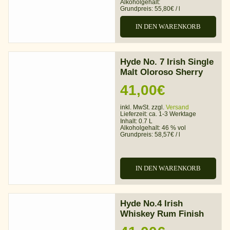
war:
ist:
Alkoholgehalt:
Grundpreis:
55,80
€
/
l
31,00€
27,90€.
IN DEN WARENKORB
Hyde No. 7 Irish Single
Malt Oloroso Sherry
41,00
€
inkl. MwSt. zzgl.
Versand
Lieferzeit:
ca. 1-3 Werktage
Inhalt: 0.7 L
Alkoholgehalt:
46 % vol
Grundpreis:
58,57
€
/
l
IN DEN WARENKORB
Hyde No.4 Irish
Whiskey Rum Finish