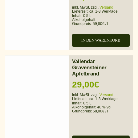
29,90€
inkl. MwSt. zzgl.
Versand
Lieferzeit:
ca. 1-3 Werktage
bis
Inhalt: 0.5 L
Alkoholgehalt:
Grundpreis:
59,80
€
/
l
32,90€
IN DEN WARENKORB
Vallendar
Gravensteiner
Apfelbrand
29,00
€
inkl. MwSt. zzgl.
Versand
Lieferzeit:
ca. 1-3 Werktage
Inhalt: 0.5 L
Alkoholgehalt:
40 % vol
Grundpreis:
58,00
€
/
l