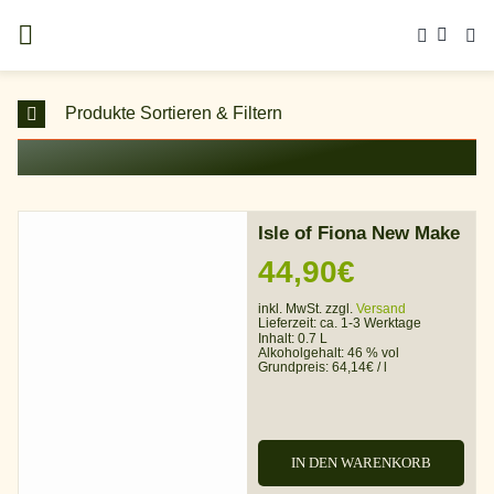
Zum
Inhalt
springen
Produkte Sortieren & Filtern
Isle of Fiona New Make
44,90
€
inkl. MwSt. zzgl.
Versand
Lieferzeit:
ca. 1-3 Werktage
Inhalt: 0.7 L
Alkoholgehalt:
46 % vol
Grundpreis:
64,14
€
/
l
IN DEN WARENKORB