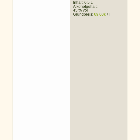
Inhalt: 0.5 L
Alkoholgehalt:
45 % vol
Grundpreis:
69,00
€
/
l