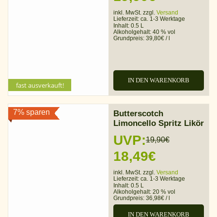
Preis
Preis
inkl. MwSt. zzgl.
Versand
Lieferzeit:
ca. 1-3 Werktage
war:
ist:
Inhalt: 0.5 L
Alkoholgehalt:
40 % vol
Grundpreis:
39,80
€
/
l
24,90€
19,90€.
IN DEN WARENKORB
fast ausverkauft!
7% sparen
Butterscotch
Limoncello Spritz Likör
UVP:
19,90
€
Ursprünglicher
Aktueller
18,49
€
Preis
Preis
inkl. MwSt. zzgl.
Versand
Lieferzeit:
ca. 1-3 Werktage
war:
ist:
Inhalt: 0.5 L
Alkoholgehalt:
20 % vol
Grundpreis:
36,98
€
/
l
19,90€
18,49€.
IN DEN WARENKORB