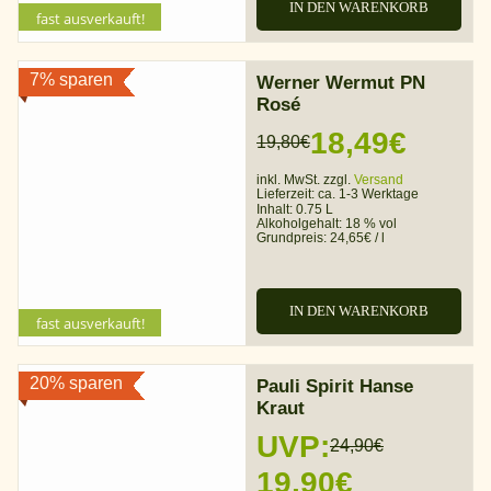
IN DEN WARENKORB
fast ausverkauft!
7% sparen
Werner Wermut PN
Rosé
18,49
€
19,80
€
Ursprünglicher
Aktueller
inkl. MwSt. zzgl.
Versand
Preis
Preis
Lieferzeit:
ca. 1-3 Werktage
Inhalt: 0.75 L
war:
ist:
Alkoholgehalt:
18 % vol
Grundpreis:
24,65
€
/
l
19,80€
18,49€.
IN DEN WARENKORB
fast ausverkauft!
20% sparen
Pauli Spirit Hanse
Kraut
UVP:
24,90
€
Ursprünglicher
Aktueller
19,90
€