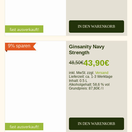
IN DEN WARENKORB
fast ausverkauft!
9% sparen
Ginsanity Navy
Strength
43,90
€
48,50
€
Ursprünglicher
Aktueller
inkl. MwSt. zzgl.
Versand
Preis
Preis
Lieferzeit:
ca. 1-3 Werktage
Inhalt: 0.5 L
war:
ist:
Alkoholgehalt:
58,6 % vol
Grundpreis:
87,80
€
/
l
48,50€
43,90€.
IN DEN WARENKORB
fast ausverkauft!