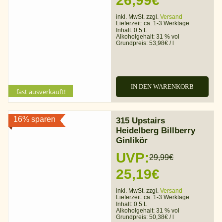
26,99
€
Preis
Preis
inkl. MwSt. zzgl.
Versand
Lieferzeit:
ca. 1-3 Werktage
war:
ist:
Inhalt: 0.5 L
Alkoholgehalt:
31 % vol
Grundpreis:
53,98
€
/
l
33,99€
26,99€.
IN DEN WARENKORB
fast ausverkauft!
16% sparen
315 Upstairs
Heidelberg Billberry
Ginlikör
UVP:
29,99
€
Ursprünglicher
Aktueller
25,19
€
Preis
Preis
inkl. MwSt. zzgl.
Versand
Lieferzeit:
ca. 1-3 Werktage
war:
ist:
Inhalt: 0.5 L
Alkoholgehalt:
31 % vol
Grundpreis:
50,38
€
/
l