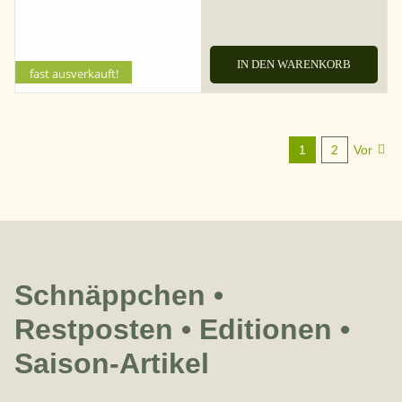
IN DEN WARENKORB
fast ausverkauft!
1
2
Vor
Schnäppchen •
Restposten • Editionen •
Saison-Artikel