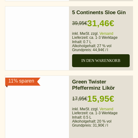
5 Continents Sloe Gin
31,46
€
39,95
€
Ursprünglicher
Aktueller
inkl. MwSt. zzgl.
Versand
Preis
Preis
Lieferzeit:
ca. 1-3 Werktage
Inhalt: 0.7 L
war:
ist:
Alkoholgehalt:
27 % vol
Grundpreis:
44,94
€
/
l
39,95€
31,46€.
IN DEN WARENKORB
11% sparen
Green Twister
Pfefferminz Likör
15,95
€
17,95
€
Ursprünglicher
Aktueller
inkl. MwSt. zzgl.
Versand
Preis
Preis
Lieferzeit:
ca. 1-3 Werktage
Inhalt: 0.5 L
war:
ist:
Alkoholgehalt:
20 % vol
Grundpreis:
31,90
€
/
l
17,95€
15,95€.