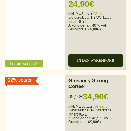
Ursprünglicher
Aktueller
24,90
€
Preis
Preis
inkl. MwSt. zzgl.
Versand
Lieferzeit:
ca. 1-3 Werktage
war:
ist:
Inhalt: 0.5 L
Alkoholgehalt:
40 % vol
Grundpreis:
49,80
€
/
l
34,90€
24,90€.
IN DEN WARENKORB
fast ausverkauft!
12% sparen
Ginsanity Strong
Coffee
34,90
€
39,50
€
Ursprünglicher
Aktueller
inkl. MwSt. zzgl.
Versand
Preis
Preis
Lieferzeit:
ca. 1-3 Werktage
Inhalt: 0.5 L
war:
ist:
Alkoholgehalt:
42,5 % vol
Grundpreis:
69,80
€
/
l
39,50€
34,90€.