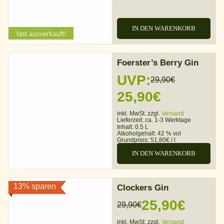
29,99€
25,19€.
IN DEN WARENKORB
fast ausverkauft!
Foerster’s Berry Gin
UVP:
29,90
€
Ursprünglicher
Aktueller
25,90
€
Preis
Preis
inkl. MwSt. zzgl.
Versand
Lieferzeit:
ca. 1-3 Werktage
war:
ist:
Inhalt: 0.5 L
Alkoholgehalt:
42 % vol
Grundpreis:
51,80
€
/
l
29,90€
25,90€.
IN DEN WARENKORB
13% sparen
Clockers Gin
25,90
€
29,90
€
Ursprünglicher
Aktueller
inkl. MwSt. zzgl.
Versand