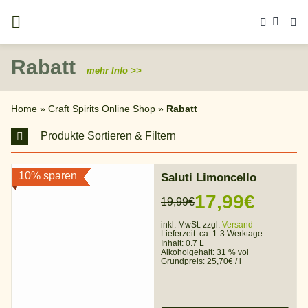
Zum
Inhalt
springen
Rabatt
mehr Info >>
Home
»
Craft Spirits Online Shop
»
Rabatt
Produkte Sortieren & Filtern
10% sparen
Saluti Limoncello
17,99
€
19,99
€
Ursprünglicher
Aktueller
inkl. MwSt. zzgl.
Versand
Preis
Preis
Lieferzeit:
ca. 1-3 Werktage
Inhalt: 0.7 L
war:
ist:
Alkoholgehalt:
31 % vol
Grundpreis:
25,70
€
/
l
19,99€
17,99€.