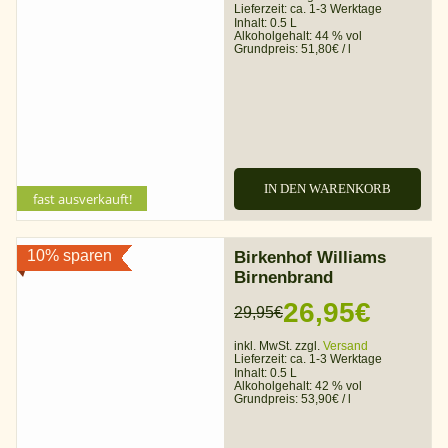
Preis
Preis
Lieferzeit:
ca. 1-3 Werktage
Inhalt: 0.5 L
war:
ist:
Alkoholgehalt:
44 % vol
Grundpreis:
51,80
€
/
l
29,90€
25,90€.
IN DEN WARENKORB
fast ausverkauft!
10% sparen
Birkenhof Williams
Birnenbrand
26,95
€
29,95
€
Ursprünglicher
Aktueller
inkl. MwSt. zzgl.
Versand
Preis
Preis
Lieferzeit:
ca. 1-3 Werktage
Inhalt: 0.5 L
war:
ist:
Alkoholgehalt:
42 % vol
Grundpreis:
53,90
€
/
l
29,95€
26,95€.