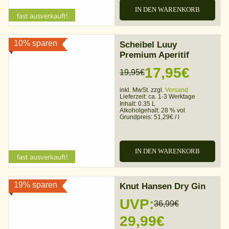
IN DEN WARENKORB
fast ausverkauft!
10% sparen
Scheibel Luuy
Premium Aperitif
17,95
€
19,95
€
Ursprünglicher
Aktueller
inkl. MwSt. zzgl.
Versand
Preis
Preis
Lieferzeit:
ca. 1-3 Werktage
Inhalt: 0.35 L
war:
ist:
Alkoholgehalt:
28 % vol
Grundpreis:
51,29
€
/
l
19,95€
17,95€.
IN DEN WARENKORB
fast ausverkauft!
19% sparen
Knut Hansen Dry Gin
UVP:
36,99
€
Ursprünglicher
Aktueller
29,99
€