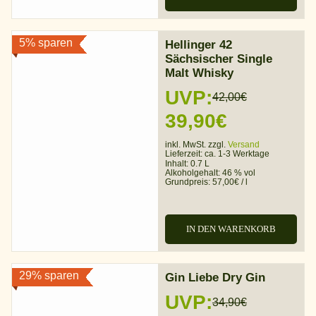
5% sparen
Hellinger 42
Sächsischer Single
Malt Whisky
UVP:
42,00
€
Ursprünglicher
Aktueller
39,90
€
Preis
Preis
inkl. MwSt. zzgl.
Versand
Lieferzeit:
ca. 1-3 Werktage
war:
ist:
Inhalt: 0.7 L
Alkoholgehalt:
46 % vol
Grundpreis:
57,00
€
/
l
42,00€
39,90€.
IN DEN WARENKORB
29% sparen
Gin Liebe Dry Gin
UVP:
34,90
€