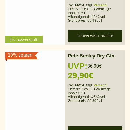
Preis
Preis
inkl. MwSt. zzgl.
Versand
Lieferzeit:
ca. 1-3 Werktage
war:
ist:
Inhalt: 0.5 L
Alkoholgehalt:
42 % vol
Grundpreis:
59,98
€
/
l
36,99€
29,99€.
IN DEN WARENKORB
fast ausverkauft!
19% sparen
Pete Benley Dry Gin
UVP:
36,90
€
Ursprünglicher
Aktueller
29,90
€
Preis
Preis
inkl. MwSt. zzgl.
Versand
Lieferzeit:
ca. 1-3 Werktage
war:
ist:
Inhalt: 0.5 L
Alkoholgehalt:
45 % vol
Grundpreis:
59,80
€
/
l
36,90€
29,90€.