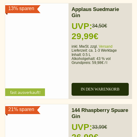
13% sparen
Applaus Suedmarie
Gin
UVP:
34,50
€
Ursprünglicher
Aktueller
29,99
€
Preis
Preis
inkl. MwSt. zzgl.
Versand
Lieferzeit:
ca. 1-3 Werktage
war:
ist:
Inhalt: 0.5 L
Alkoholgehalt:
43 % vol
Grundpreis:
59,98
€
/
l
34,50€
29,99€.
IN DEN WARENKORB
fast ausverkauft!
21% sparen
144 Rhaspberry Spuare
Gin
UVP:
33,99
€
Ursprünglicher
Aktueller