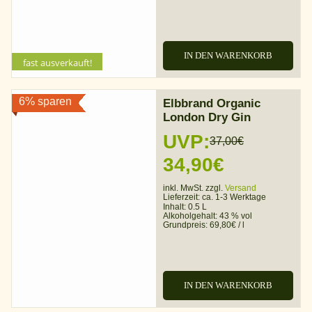
IN DEN WARENKORB
fast ausverkauft!
6% sparen
Elbbrand Organic
London Dry Gin
UVP:
37,00
€
Ursprünglicher
Aktueller
34,90
€
Preis
Preis
inkl. MwSt. zzgl.
Versand
Lieferzeit:
ca. 1-3 Werktage
war:
ist:
Inhalt: 0.5 L
Alkoholgehalt:
43 % vol
Grundpreis:
69,80
€
/
l
37,00€
34,90€.
IN DEN WARENKORB