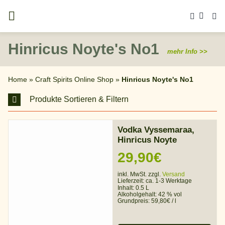
Zum
Inhalt
springen
Hinricus Noyte's No1
mehr Info >>
Home
»
Craft Spirits Online Shop
»
Hinricus Noyte's No1
Produkte Sortieren & Filtern
Vodka Vyssemaraa,
Hinricus Noyte
29,90
€
inkl. MwSt. zzgl.
Versand
Lieferzeit:
ca. 1-3 Werktage
Inhalt: 0.5 L
Alkoholgehalt:
42 % vol
Grundpreis:
59,80
€
/
l