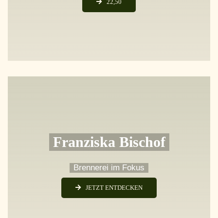
22,50
Franziska Bischof
Brennerei im Fokus
JETZT ENTDECKEN