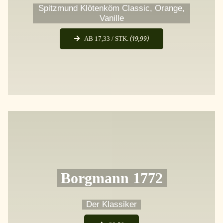
Spitzmund Klötenköm Classic, Orange,
Vanille
AB 17,33 / STK.
(19,99)
Borgmann 1772
Der Klassiker