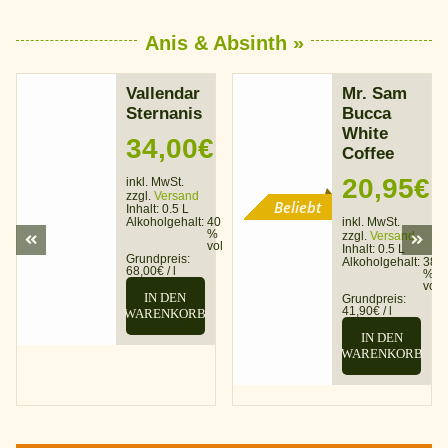
Anis & Absinth »
Vallendar
Mr. Sam
Sternanis
Bucca
White
34,00
€
Coffee
20,95
€
inkl. MwSt.
zzgl.
Versand
Beliebt
Inhalt: 0.5 L
Alkoholgehalt:
40
inkl. MwSt.
%
zzgl.
Versand
vol
Inhalt: 0.5 L
Grundpreis:
Alkoholgehalt:
38
68,00
€
/
l
%
vol
IN DEN
Grundpreis:
41,90
€
/
l
WARENKORB
IN DEN
WARENKORB