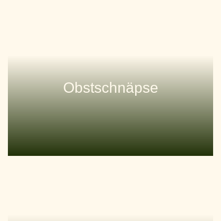
Obstschnäpse
Hier über 200 feine Obstler, Edelbrände & rare Eau
de Vie entdecken
UNSERE AUSWAHL