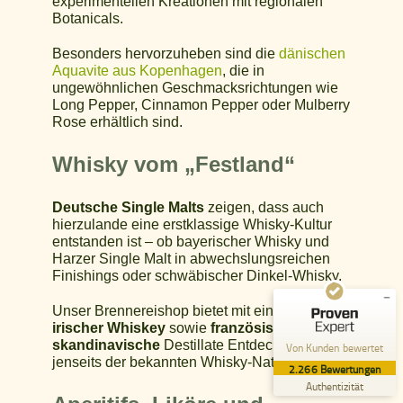
experimentellen Kreationen mit regionalen
Botanicals.
Besonders hervorzuheben sind die
dänischen
Aquavite aus Kopenhagen
, die in
ungewöhnlichen Geschmacksrichtungen wie
Long Pepper, Cinnamon Pepper oder Mulberry
Rose erhältlich sind.
Kundenbewertungen und Erfahrungen zu
Whisky vom „Festland“
brandgeister.de
SEHR GUT
%
100
Deutsche Single Malts
zeigen, dass auch
Empfehlungen auf
hierzulande eine erstklassige Whisky-Kultur
ProvenExpert.com
entstanden ist – ob bayerischer Whisky und
5,00
/
4,89
Harzer Single Malt in abwechslungsreichen
Finishings oder schwäbischer Dinkel-Whisky.
2.153
113
Bewertungen auf
1
Bewertungen von
Unser Brennereishop bietet mit einer Auswahl
ProvenExpert.com
anderen Quelle
irischer Whiskey
sowie
französische
und
skandinavische
Destillate Entdeckungen
Von Kunden bewertet
Blick aufs ProvenExpert-Profil werfen
jenseits der bekannten Whisky-Nationen.
2.266
Bewertungen
06.08.2026
Authentizität