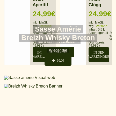
Aperitif
Glögg
24,99
€
24,99
€
inkl. MwSt.
inkl. MwSt.
zzgl.
Versand
zzgl.
Versand
Sasse Amérie
Inhalt: 0.5 L
Inhalt: 0.5 L
Alkoholgehalt:
22
Alkoholgehalt:
20
Breizh Whisky Breton
%
%
vol
vol
mit frischen Waldbeeren
Grundpreis:
Grundpreis:
49,98
€
/
l
49,98
€
/
l
Wieder da!
AB 17,99
IN DEN
IN DEN
WARENKORB
WARENKORB
30,00