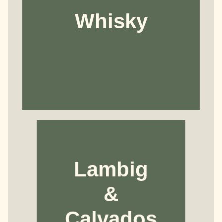
Whisky
Lambig
&
Calvados